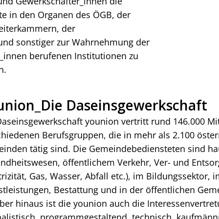
 und Gewerkschafter_innen die
te in den Organen des ÖGB, der
eiterkammern, der
e und sonstiger zur Wahrnehmung der
_innen berufenen Institutionen zu
n.
union_Die Daseinsgewerkschaft
Daseinsgewerkschaft younion vertritt rund 146.000 Mit
chiedenen Berufsgruppen, die in mehr als 2.100 öste
inden tätig sind. Die Gemeindebediensteten sind ha
ndheitswesen, öffentlichem Verkehr, Ver- und Entso
trizität, Gas, Wasser, Abfall etc.), im Bildungssektor
stleistungen, Bestattung und in der öffentlichen Gem
ber hinaus ist die younion auch die Interessenvertret
nalistisch, programmgestaltend, technisch, kaufmänni