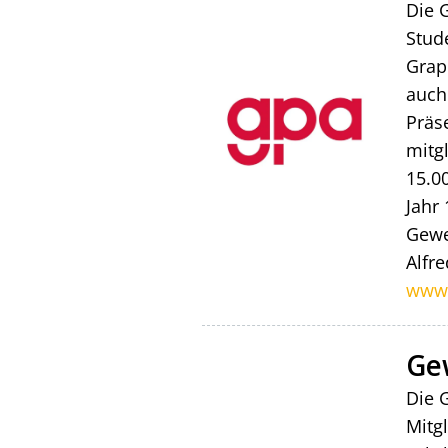
Die 
Stud
Grap
auch
Präs
mitg
15.0
Jahr
Gewe
Alfre
www.
Ge
Die 
Mitg