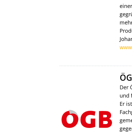
eine
gegr
mehr
Prod
Joha
www.
ÖG
Der 
und f
Er is
Fach
geme
gege