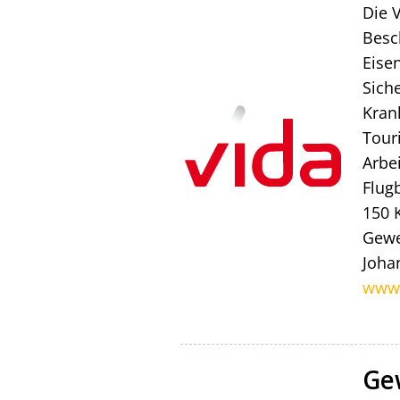
Die V
Besc
Eise
Sich
Kran
Tour
Arbe
Flug
150 K
Gewe
Joha
www.
Ge