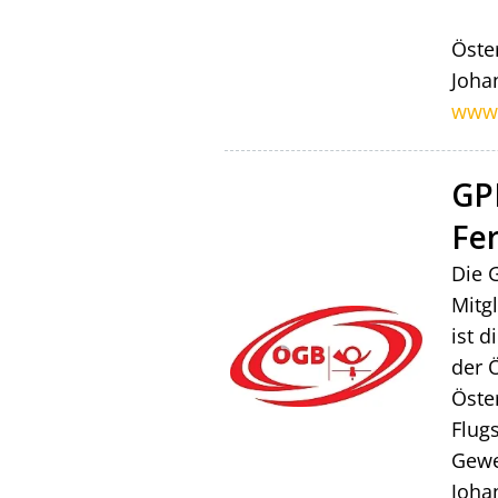
Öste
Joha
www.
GP
Fe
Die 
Mitg
ist d
der 
Öste
Flug
Gewe
Joha