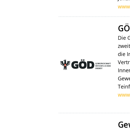
www.
GÖ
Die 
zwei
die 
Vert
Inne
Gewe
Tein
www.
Ge