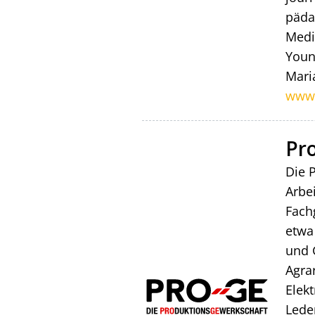
päda
Medi
Youn
Mari
www.
Pr
Die 
Arbe
Fach
etwa
und 
Agrar
Elek
Lede