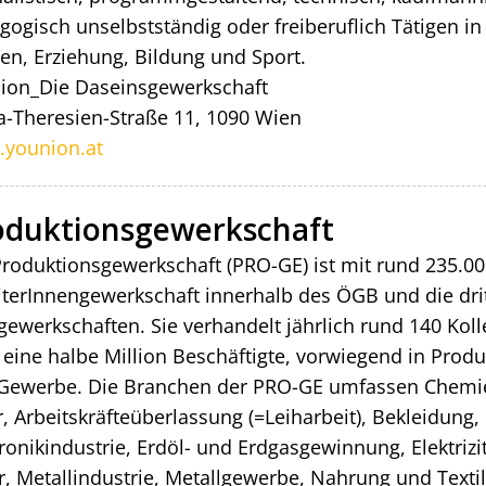
gogisch unselbstständig oder freiberuflich Tätigen i
en, Erziehung, Bildung und Sport.
ion_Die Daseinsgewerkschaft
a-Theresien-Straße 11, 1090 Wien
younion.at
oduktionsgewerkschaft
Produktionsgewerkschaft (PRO-GE) ist mit rund 235.00
iterInnengewerkschaft innerhalb des ÖGB und die dri
gewerkschaften. Sie verhandelt jährlich rund 140 Koll
 eine halbe Million Beschäftigte, vorwiegend in Produ
Gewerbe. Die Branchen der PRO-GE umfassen Chemie, 
, Arbeitskräfteüberlassung (=Leiharbeit), Bekleidung,
tronikindustrie, Erdöl- und Erdgasgewinnung, Elektriz
r, Metallindustrie, Metallgewerbe, Nahrung und Text