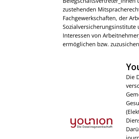
Belegschaftsvertreter_innen
zustehenden Mitspracherech
Fachgewerkschaften, der Arb
Sozialversicherungsinstitut
Interessen von Arbeitnehmer
ermöglichen bzw. zuzusicher
Yo
Die 
vers
Geme
Gesu
(Elek
Dien
Darü
jour